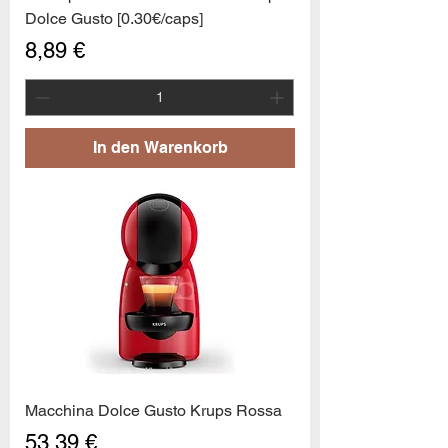
Dolce Gusto [0.30€/caps]
Preis
8,89 €
In den Warenkorb
Macchina Dolce Gusto Krups Rossa
Preis
53,39 €