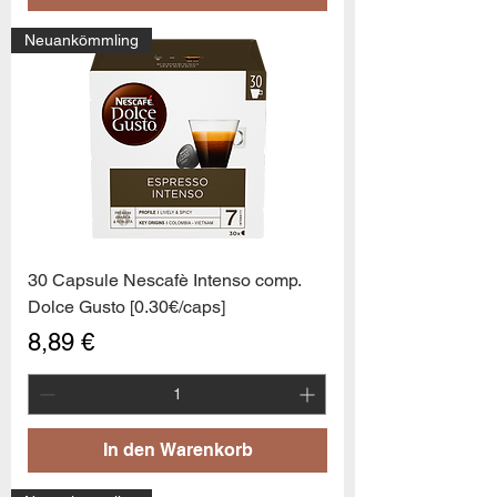
Neuankömmling
30 Capsule Nescafè Intenso comp.
Dolce Gusto [0.30€/caps]
Preis
8,89 €
In den Warenkorb