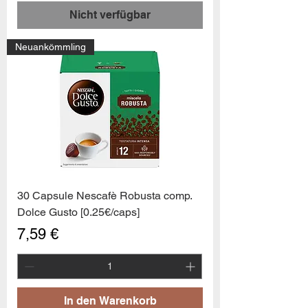
Nicht verfügbar
Neuankömmling
30 Capsule Nescafè Robusta comp.
Dolce Gusto [0.25€/caps]
Preis
7,59 €
In den Warenkorb