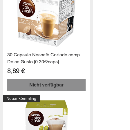
30 Capsule Nescafè Cortado comp.
Dolce Gusto [0.30€/caps]
Preis
8,89 €
Nicht verfügbar
Neuankömmling