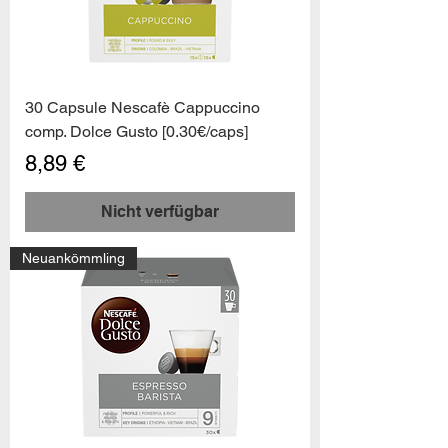
30 Capsule Nescafè Cappuccino
comp. Dolce Gusto [0.30€/caps]
Preis
8,89 €
Nicht verfügbar
Neuankömmling