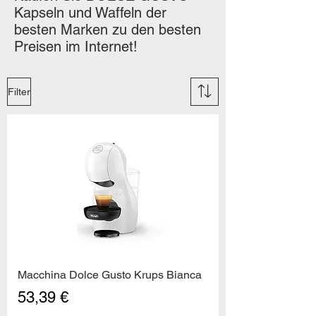
Kapseln und Waffeln der
besten Marken zu den besten
Preisen im Internet!
Filter
Macchina Dolce Gusto Krups Bianca
Preis
53,39 €