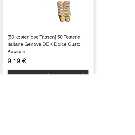
[50 kostenlose Tassen] 50 Tosteria
Italiana Genova DEK Dolce Gusto
10
capsule Bialetti Cremoso in
Kapseln
alluminio compatibili Nespresso
[0,25€/capsula]
Preis
9,19 €
few days ago
Verificato
In den Warenkorb
PROMO6