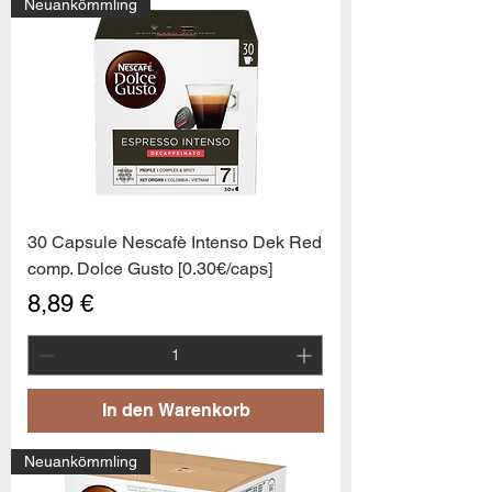
Neuankömmling
30 Capsule Nescafè Intenso Dek Red
comp. Dolce Gusto [0.30€/caps]
Preis
8,89 €
In den Warenkorb
Neuankömmling