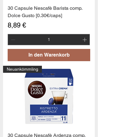
30 Capsule Nescafè Barista comp.
Dolce Gusto [0.30€/caps]
Preis
8,89 €
In den Warenkorb
Neuankömmling
30 Capsule Nescafè Ardenza comp.