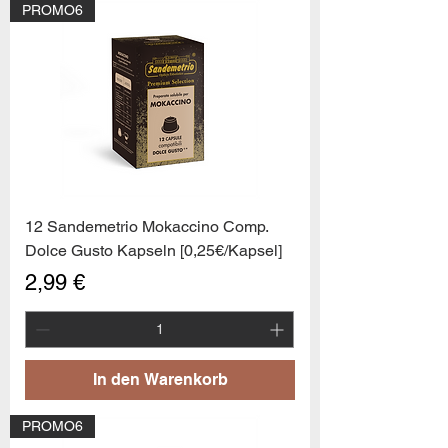
PROMO6
12 Sandemetrio Mokaccino Comp.
Dolce Gusto Kapseln [0,25€/Kapsel]
Preis
2,99 €
In den Warenkorb
PROMO6