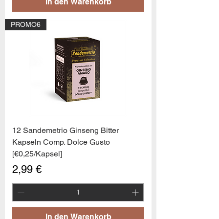
In den Warenkorb
PROMO6
12 Sandemetrio Ginseng Bitter
Kapseln Comp. Dolce Gusto
[€0,25/Kapsel]
Preis
2,99 €
In den Warenkorb