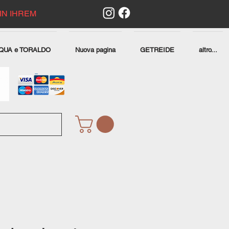
IN IHREM
QUA e TORALDO
Nuova pagina
GETREIDE
altro...