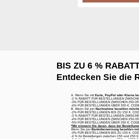
BIS ZU 6 % RABAT
Entdecken Sie die R
A. Wenn Sie mit
Karte, PayPal oder Klarna
be
-2 %
RABATT FÜR BESTELLUNGEN ZWISCHEN
-3%
FÜR BESTELLUNGEN ZWISCHEN 250-35
-4%
FÜR BESTELLUNGEN ÜBER 350 €, COD
B. Wenn Sie per
Nachnahme
bezahlen möcht
-2%
FÜR BESTELLUNGEN BIS ZU 150 €, CO
-3 %
RABATT FÜR BESTELLUNGEN ZWISCHEN
-4%
FÜR BESTELLUNGEN ZWISCHEN 250-35
-5%
FÜR BESTELLUNGEN ÜBER 350 €, COD
*Wir erinnern Sie daran, dass bei Bestellung
Wenn Sie per
Banküberweisung
bezahlen mö
-3%
FÜR BESTELLUNGEN BIS ZU 150 €, CO
-4 %
für Bestellungen zwischen 150 und 250 