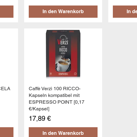
In den Warenkorb
In d
Schnellansicht
CELA
Caffè Verzì 100 RICCO-
Kapseln kompatibel mit
ESPRESSO POINT [0,17
€/Kapsel]
Preis
17,89 €
In den Warenkorb