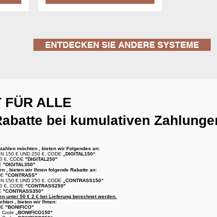
ENTDECKEN SIE ANDERE SYSTEME
T FÜR ALLE
abatte bei kumulativen Zahlungen 
zahlen möchten
, bieten wir Folgendes an:
 150 € UND 250 €, CODE
„DIGITAL150“
0 €, CODE
"DIGITAL250"
E
"DIGITAL350"
en
, bieten wir Ihnen folgende Rabatte an:
DE
"CONTRASS"
 150 € UND 250 €, CODE
„CONTRASS150“
0 €, CODE
"CONTRASS250"
E
"CONTRASS350"
en unter 50 € 2 € bei Lieferung berechnet werden.
chten
, bieten wir Ihnen:
DE
"BONIFICO"
€, Code
„BONIFICO150“