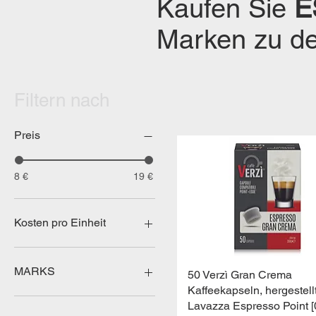
Kaufen Sie
E
Marken zu de
Filtern nach
Preis
8 €
19 €
Kosten pro Einheit
0,01 - 0,19 €
MARKS
Schnellansicht
50 Verzì Gran Crema
Kaffeekapseln, hergestell
Verzì
Lavazza Espresso Point [