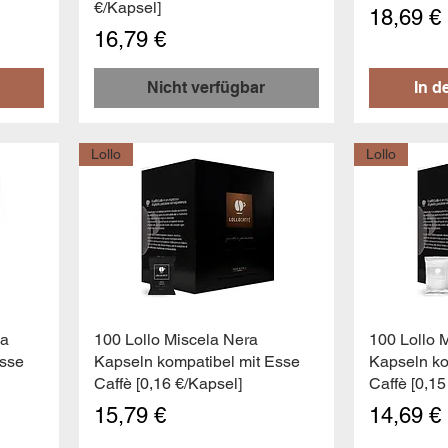
€/Kapsel]
Preis
18,69 €
Preis
16,79 €
Nicht verfügbar
In d
Lollo
Lollo
Schnellansicht
Sc
ca
100 Lollo Miscela Nera
100 Lollo 
Esse
Kapseln kompatibel mit Esse
Kapseln ko
Caffè [0,16 €/Kapsel]
Caffè [0,15
Preis
Preis
15,79 €
14,69 €