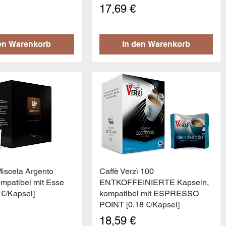
Preis
17,69 €
en Warenkorb
In den Warenkorb
hnellansicht
Schnellansicht
Miscela Argento
Caffè Verzì 100
mpatibel mit Esse
ENTKOFFEINIERTE Kapseln,
 €/Kapsel]
kompatibel mit ESPRESSO
POINT [0,18 €/Kapsel]
Preis
18,59 €