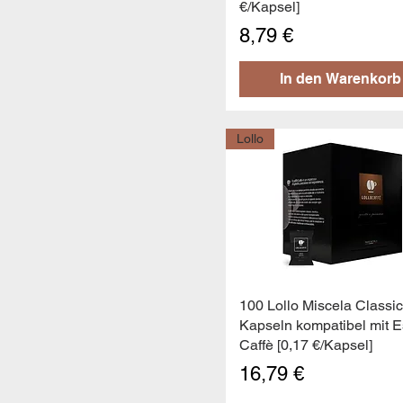
€/Kapsel]
Preis
8,79 €
In den Warenkorb
Lollo
Schnellansicht
100 Lollo Miscela Classi
Kapseln kompatibel mit 
Caffè [0,17 €/Kapsel]
Preis
16,79 €