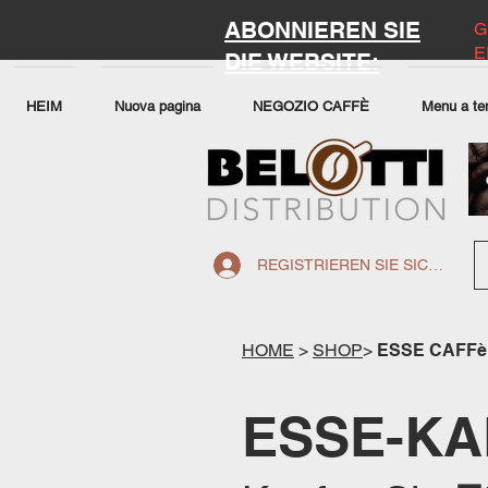
ABONNIEREN SIE
G
E
DIE WEBSITE:
HEIM
Nuova pagina
NEGOZIO CAFFÈ
Menu a te
REGISTRIEREN SIE SICH AUF 
HOME
>
SHOP
>
ESSE CAFFè
ESSE-KA