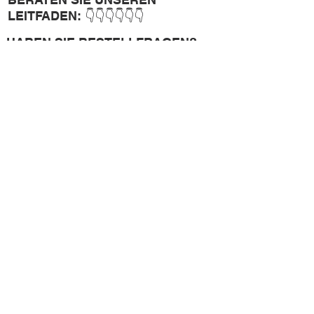
few days ago
Verificato
LEITFADEN: 👇👇👇👇👇👇
HABEN SIE BESTELLFRAGEN?
BERATEN SIE UNSEREN
LEITFADEN: 👇👇👇👇👇👇
HABEN SIE BESTELLFRAGEN?
BERATEN SIE UNSEREN
LEITFADEN: 👇👇👇👇👇👇
BENUTZEN SIE DIE CODES
HABEN SIE BESTELLFRAGEN?
BERATEN SIE UNSEREN
LEITFADEN: 👇👇👇👇👇👇