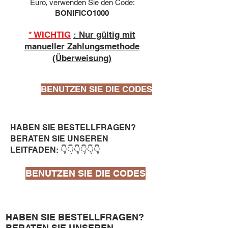
Euro, verwenden Sie den Code:
BONIFICO1000
* WICHTIG
: Nur gültig mit
manueller Zahlungsmethode
(Überweisung)
BENUTZEN SIE DIE CODES
HABEN SIE BESTELLFRAGEN?
BERATEN SIE UNSEREN
LEITFADEN: 👇👇👇👇👇👇
BENUTZEN SIE DIE CODES
10
capsule Bialetti Cremoso in
HABEN SIE BESTELLFRAGEN?
alluminio compatibili Nespresso
BERATEN SIE UNSEREN
[0,25€/capsula]