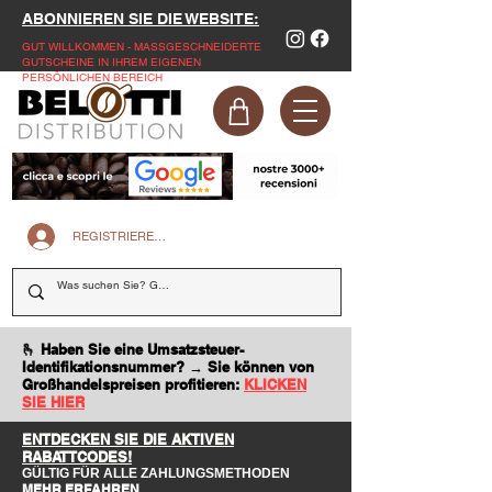
ABONNIEREN SIE DIE WEBSITE:
GUT WILLKOMMEN - MASSGESCHNEIDERTE
GUTSCHEINE IN IHREM EIGENEN
PERSÖNLICHEN BEREICH
REGISTRIEREN SIE SICH AUF DER WEBSITE
🫰 Haben Sie eine Umsatzsteuer-
Identifikationsnummer? → Sie können von
Großhandelspreisen profitieren:
KLICKEN
SIE HIER
ENTDECKEN SIE DIE AKTIVEN
RABATTCODES!
GÜLTIG FÜR ALLE ZAHLUNGSMETHODEN
MEHR ERFAHREN