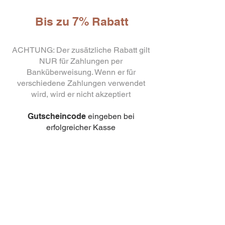
Bis zu 7% Rabatt
ACHTUNG: Der zusätzliche Rabatt gilt
NUR für Zahlungen per
Banküberweisung. Wenn er für
verschiedene Zahlungen verwendet
10
wird, wird er nicht akzeptiert
capsule Bialetti Cremoso in
alluminio compatibili Nespresso
[0,25€/capsula]
Gutscheincode
few days ago
eingeben bei
Verificato
erfolgreicher Kasse
3% Rabatt
ohne Mindestbestellmenge,
verwenden Sie den Code:
TRANSFER
Rabatt 5%
Mindestbestellmenge 500 Euro,
verwenden Sie den Code:
BONIFICO500
Rabatt 7%
Mindestbestellmenge 1000
Euro, verwenden Sie den Code:
BONIFICO1000