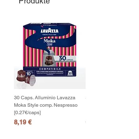
Produkte
30 Caps. Alluminio Lavazza
30x8 Caps. Alluminio L
Moka Style comp. Nespresso
Moka Style comp. Nesp
[0.27€/caps]
[0.27€/caps]
Preis
Preis
8,19 €
65,19 €