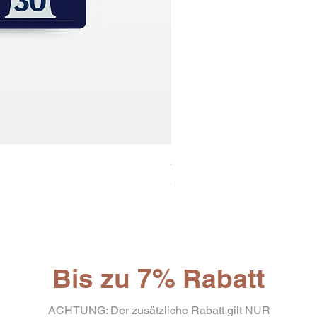
30x8 Caps. Alluminio Lavazz
Preis
65,19 €
Bis zu 7% Rabatt
ACHTUNG: Der zusätzliche Rabatt gilt NUR