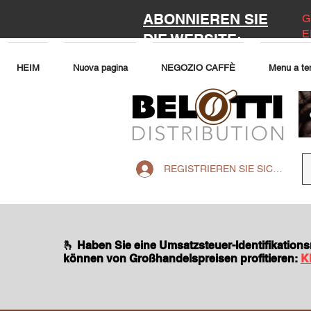
ABONNIEREN SIE
G
E
DIE WEBSITE:
HEIM
Nuova pagina
NEGOZIO CAFFÈ
Menu a te
REGISTRIEREN SIE SICH AUF 
🫰 Haben Sie eine Umsatzsteuer-Identifikatio
können von Großhandelspreisen profitieren:
K