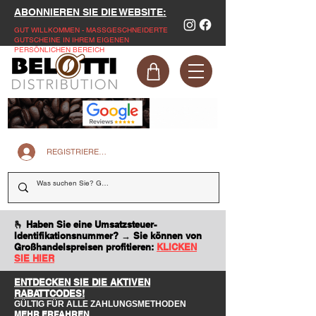
ABONNIEREN SIE DIE WEBSITE:
GUT WILLKOMMEN - MASSGESCHNEIDERTE
GUTSCHEINE IN IHREM EIGENEN
PERSÖNLICHEN BEREICH
REGISTRIEREN SIE SICH AUF DER WEBSITE
🫰 Haben Sie eine Umsatzsteuer-
Identifikationsnummer? → Sie können von
Großhandelspreisen profitieren:
KLICKEN
SIE HIER
ENTDECKEN SIE DIE AKTIVEN
RABATTCODES!
GÜLTIG FÜR ALLE ZAHLUNGSMETHODEN
MEHR ERFAHREN