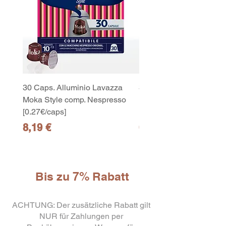
30 Caps. Alluminio Lavazza
30x8 Caps. Alluminio L
Moka Style comp. Nespresso
Moka Style comp. Nesp
[0.27€/caps]
[0.27€/caps]
Preis
Preis
8,19 €
65,19 €
Bis zu 7% Rabatt
10
ACHTUNG: Der zusätzliche Rabatt gilt
capsule Bialetti Cremoso in
alluminio compatibili Nespresso
NUR für Zahlungen per
[0,25€/capsula]