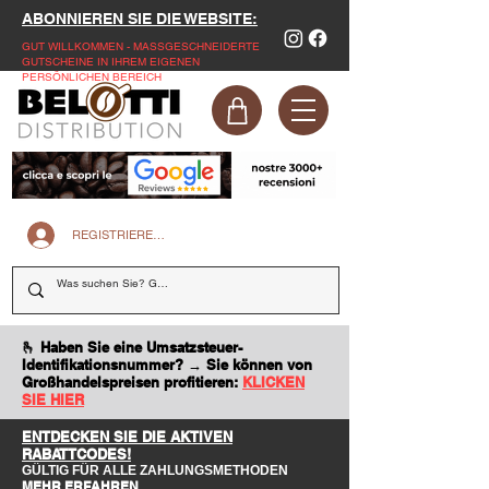
ABONNIEREN SIE DIE WEBSITE:
GUT WILLKOMMEN - MASSGESCHNEIDERTE
GUTSCHEINE IN IHREM EIGENEN
PERSÖNLICHEN BEREICH
REGISTRIEREN SIE SICH AUF DER WEBSITE
🫰 Haben Sie eine Umsatzsteuer-
Identifikationsnummer? → Sie können von
Großhandelspreisen profitieren:
KLICKEN
SIE HIER
ENTDECKEN SIE DIE AKTIVEN
RABATTCODES!
GÜLTIG FÜR ALLE ZAHLUNGSMETHODEN
MEHR ERFAHREN