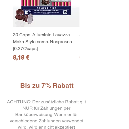
30 Caps. Alluminio Lavazza
30x8 Caps. Alluminio L
Moka Style comp. Nespresso
Moka Style comp. Nesp
[0.27€/caps]
[0.27€/caps]
Preis
Preis
8,19 €
65,19 €
Bis zu 7% Rabatt
ACHTUNG: Der zusätzliche Rabatt gilt
10
NUR für Zahlungen per
capsule Bialetti Cremoso in
alluminio compatibili Nespresso
Banküberweisung. Wenn er für
[0,25€/capsula]
few days ago
Verificato
verschiedene Zahlungen verwendet
wird, wird er nicht akzeptiert