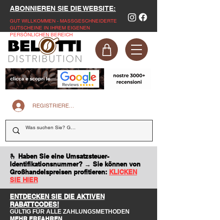
ABONNIEREN SIE DIE WEBSITE:
GUT WILLKOMMEN - MASSGESCHNEIDERTE
GUTSCHEINE IN IHREM EIGENEN
PERSÖNLICHEN BEREICH
REGISTRIEREN SIE SICH AUF DER WEBSITE
🫰 Haben Sie eine Umsatzsteuer-
Identifikationsnummer? → Sie können von
Großhandelspreisen profitieren:
KLICKEN
SIE HIER
ENTDECKEN SIE DIE AKTIVEN
RABATTCODES!
GÜLTIG FÜR ALLE ZAHLUNGSMETHODEN
MEHR ERFAHREN