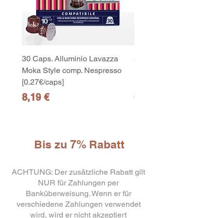
30 Caps. Alluminio Lavazza
30x8 Caps. Alluminio L
Moka Style comp. Nespresso
Moka Style comp. Nesp
[0.27€/caps]
[0.27€/caps]
Preis
Preis
8,19 €
65,19 €
Bis zu 7% Rabatt
ACHTUNG: Der zusätzliche Rabatt gilt
NUR für Zahlungen per
OXIGENT 2 –
Detergente e igienizzante
Banküberweisung. Wenn er für
all’ossigeno attivo
few days ago
Verificato
verschiedene Zahlungen verwendet
wird, wird er nicht akzeptiert