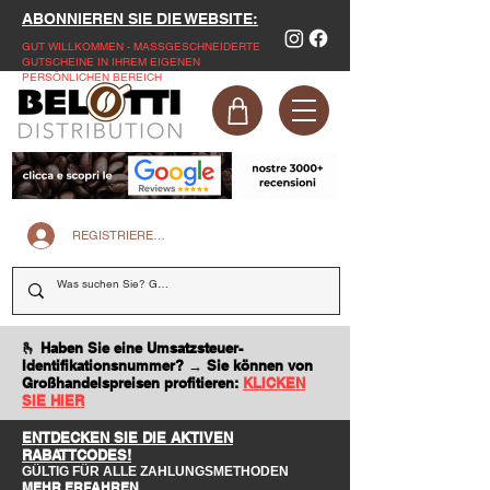
ABONNIEREN SIE DIE WEBSITE:
GUT WILLKOMMEN - MASSGESCHNEIDERTE
GUTSCHEINE IN IHREM EIGENEN
PERSÖNLICHEN BEREICH
REGISTRIEREN SIE SICH AUF DER WEBSITE
🫰 Haben Sie eine Umsatzsteuer-
Identifikationsnummer? → Sie können von
Großhandelspreisen profitieren:
KLICKEN
SIE HIER
ENTDECKEN SIE DIE AKTIVEN
RABATTCODES!
GÜLTIG FÜR ALLE ZAHLUNGSMETHODEN
MEHR ERFAHREN