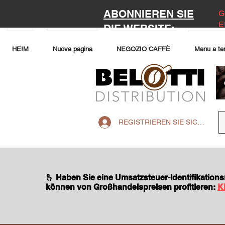
ABONNIEREN SIE
G
E
DIE WEBSITE:
HEIM
Nuova pagina
NEGOZIO CAFFÈ
Menu a te
REGISTRIEREN SIE SICH AUF 
🫰 Haben Sie eine Umsatzsteuer-Identifikatio
können von Großhandelspreisen profitieren:
K