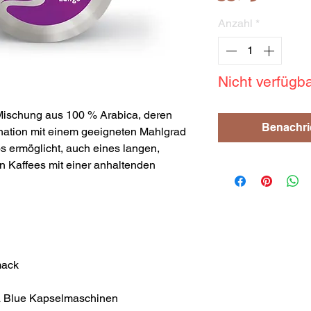
Anzahl
*
Nicht verfügb
Mischung aus 100 % Arabica, deren
Benachri
nation mit einem geeigneten Mahlgrad
s ermöglicht, auch eines langen,
n Kaffees mit einer anhaltenden
mack
a Blue Kapselmaschinen