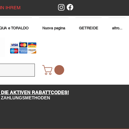
IN IHREM
QUA e TORALDO
Nuova pagina
GETREIDE
altro...
 DIE AKTIVEN RABATTCODES!
LE ZAHLUNGSMETHODEN