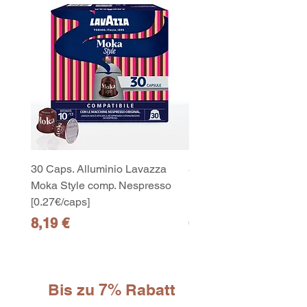
30 Caps. Alluminio Lavazza
30x8 Caps. Alluminio L
Moka Style comp. Nespresso
Moka Style comp. Nesp
[0.27€/caps]
[0.27€/caps]
Preis
Preis
8,19 €
65,19 €
Bis zu 7% Rabatt