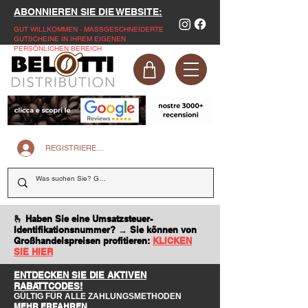
ABONNIEREN SIE DIE WEBSITE:
GUT WILLKOMMEN - MASSGESCHNEIDERTE
GUTSCHEINE IN IHREM EIGENEN
PERSÖNLICHEN BEREICH
REGISTRIEREN SIE SICH AUF DER WEBSITE
🫰 Haben Sie eine Umsatzsteuer-
Identifikationsnummer? → Sie können von
Großhandelspreisen profitieren:
KLICKEN
SIE HIER
ENTDECKEN SIE DIE AKTIVEN
RABATTCODES!
GÜLTIG FÜR ALLE ZAHLUNGSMETHODEN
MEHR ERFAHREN