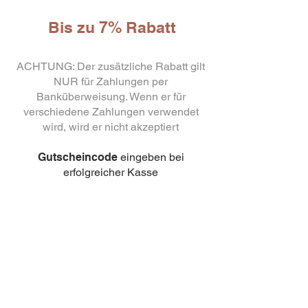
Bis zu 7% Rabatt
ACHTUNG: Der zusätzliche Rabatt gilt
NUR für Zahlungen per
Banküberweisung. Wenn er für
verschiedene Zahlungen verwendet
10
wird, wird er nicht akzeptiert
capsule Bialetti Cremoso in
alluminio compatibili Nespresso
[0,25€/capsula]
Gutscheincode
eingeben bei
few days ago
Verificato
erfolgreicher Kasse
3% Rabatt
ohne Mindestbestellmenge,
verwenden Sie den Code:
TRANSFER
Rabatt 5%
Mindestbestellmenge 500 Euro,
verwenden Sie den Code:
BONIFICO500
Rabatt 7%
Mindestbestellmenge 1000
Euro, verwenden Sie den Code:
BONIFICO1000