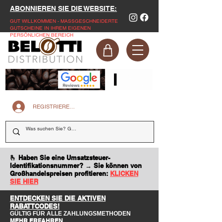
ABONNIEREN SIE DIE WEBSITE:
GUT WILLKOMMEN - MASSGESCHNEIDERTE
GUTSCHEINE IN IHREM EIGENEN
PERSÖNLICHEN BEREICH
REGISTRIEREN SIE SICH AUF DER WEBSITE
🫰 Haben Sie eine Umsatzsteuer-
Identifikationsnummer? → Sie können von
Großhandelspreisen profitieren:
KLICKEN
SIE HIER
ENTDECKEN SIE DIE AKTIVEN
RABATTCODES!
GÜLTIG FÜR ALLE ZAHLUNGSMETHODEN
MEHR ERFAHREN