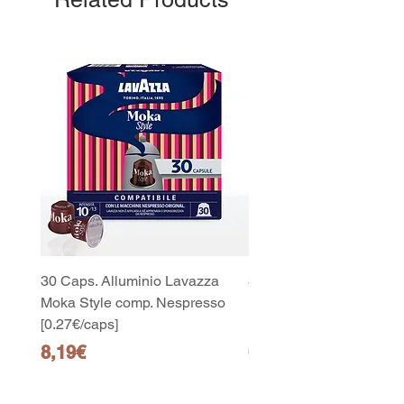
30 Caps. Alluminio Lavazza
30x8 Caps. Alluminio L
Moka Style comp. Nespresso
Moka Style comp. Nesp
[0.27€/caps]
[0.27€/caps]
Price
Price
8,19€
65,19€