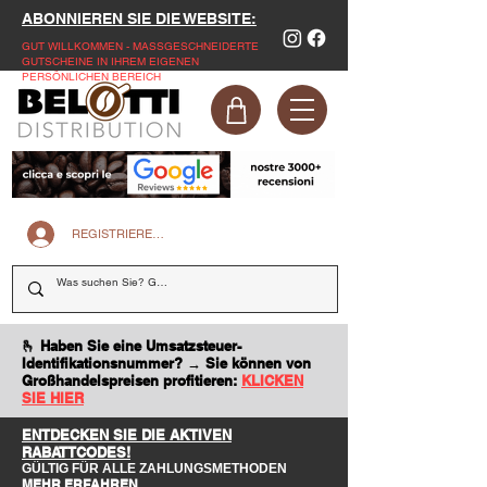
ABONNIEREN SIE DIE WEBSITE:
GUT WILLKOMMEN - MASSGESCHNEIDERTE
GUTSCHEINE IN IHREM EIGENEN
PERSÖNLICHEN BEREICH
REGISTRIEREN SIE SICH AUF DER WEBSITE
🫰 Haben Sie eine Umsatzsteuer-
Identifikationsnummer? → Sie können von
Großhandelspreisen profitieren:
KLICKEN
SIE HIER
ENTDECKEN SIE DIE AKTIVEN
RABATTCODES!
GÜLTIG FÜR ALLE ZAHLUNGSMETHODEN
MEHR ERFAHREN