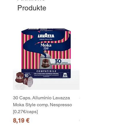
Produkte
30 Caps. Alluminio Lavazza
30x8 Caps. Alluminio L
Moka Style comp. Nespresso
Moka Style comp. Nesp
[0.27€/caps]
[0.27€/caps]
Preis
Preis
8,19 €
65,19 €