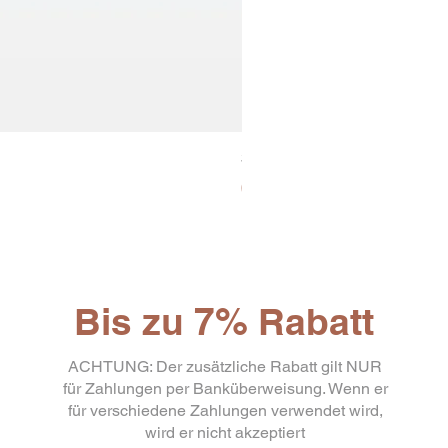
30x8 Caps. Alluminio Lavazz
Preis
65,19 €
Bis zu 7% Rabatt
ACHTUNG: Der zusätzliche Rabatt gilt NUR
für Zahlungen per Banküberweisung. Wenn er
für verschiedene Zahlungen verwendet wird,
wird er nicht akzeptiert