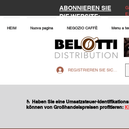
ABONNIEREN SIE
G
E
DIE WEBSITE:
HEIM
Nuova pagina
NEGOZIO CAFFÈ
Menu a te
REGISTRIEREN SIE SICH AUF 
🫰 Haben Sie eine Umsatzsteuer-Identifikatio
können von Großhandelspreisen profitieren:
K