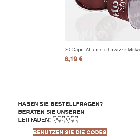
30 Caps. Alluminio Lavazza Moka 
Preis
8,19 €
HABEN SIE BESTELLFRAGEN?
BERATEN SIE UNSEREN
LEITFADEN: 👇👇👇👇👇👇
BENUTZEN SIE DIE CODES