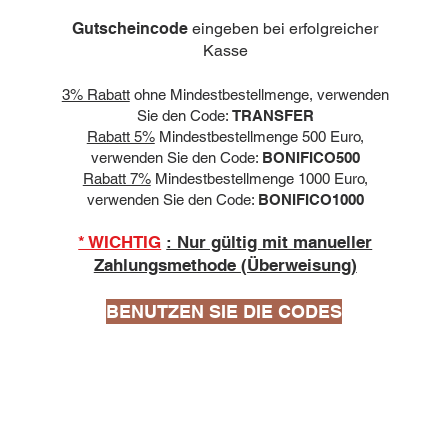
Gutscheincode
eingeben bei erfolgreicher
Kasse
3% Rabatt
ohne Mindestbestellmenge, verwenden
Sie den Code:
TRANSFER
Rabatt 5%
Mindestbestellmenge 500 Euro,
verwenden Sie den Code:
BONIFICO500
Rabatt 7%
Mindestbestellmenge 1000 Euro,
verwenden Sie den Code:
BONIFICO1000
* WICHTIG
: Nur gültig mit manueller
Zahlungsmethode (Überweisung)
BENUTZEN SIE DIE CODES
10 capsule
Bialetti Cremoso in alluminio compatibili
Nespresso [0,25€/capsula]
few days ago
Verificato