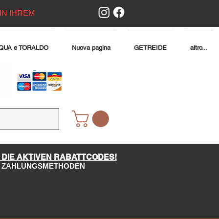
IN IHREM
QUA e TORALDO
Nuova pagina
GETREIDE
altro...
 DIE AKTIVEN RABATTCODES!
LE ZAHLUNGSMETHODEN