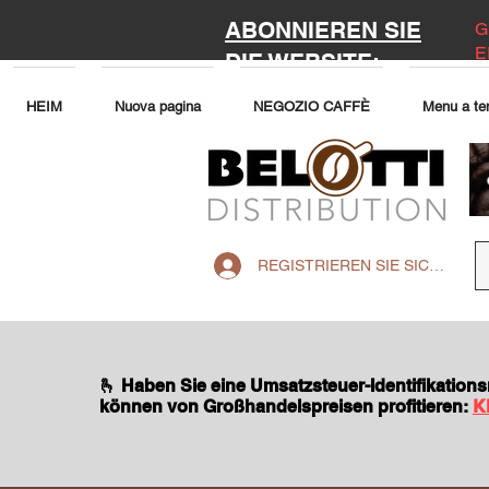
ABONNIEREN SIE
G
E
DIE WEBSITE:
HEIM
Nuova pagina
NEGOZIO CAFFÈ
Menu a te
REGISTRIEREN SIE SICH AUF 
🫰 Haben Sie eine Umsatzsteuer-Identifikatio
können von Großhandelspreisen profitieren:
K