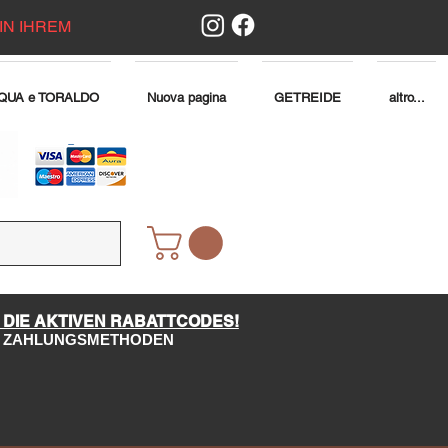
IN IHREM
QUA e TORALDO
Nuova pagina
GETREIDE
altro...
 DIE AKTIVEN RABATTCODES!
LE ZAHLUNGSMETHODEN