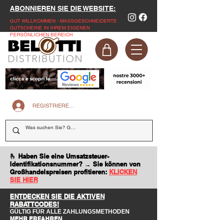
ABONNIEREN SIE DIE WEBSITE:
GUT WILLKOMMEN - MASSGESCHNEIDERTE
GUTSCHEINE IN IHREM EIGENEN
PERSÖNLICHEN BEREICH
REGISTRIEREN SIE SICH AUF DER WEBSITE
🫰 Haben Sie eine Umsatzsteuer-
Identifikationsnummer? → Sie können von
Großhandelspreisen profitieren:
KLICKEN
SIE HIER
ENTDECKEN SIE DIE AKTIVEN
RABATTCODES!
GÜLTIG FÜR ALLE ZAHLUNGSMETHODEN
MEHR ERFAHREN