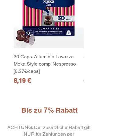
30 Caps. Alluminio Lavazza
30x8 Caps. Alluminio L
Moka Style comp. Nespresso
Moka Style comp. Nesp
[0.27€/caps]
[0.27€/caps]
Preis
Preis
8,19 €
65,19 €
Bis zu 7% Rabatt
10
ACHTUNG: Der zusätzliche Rabatt gilt
capsule Bialetti Cremoso in
alluminio compatibili Nespresso
NUR für Zahlungen per