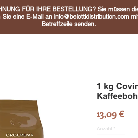
UNG FÜR IHRE BESTELLUNG? Sie müssen diese 
m Sie eine E-Mail an
info@belottidistribution.com
mit
Betreffzeile senden.
1 kg Covi
Kaffeebo
Pre
13,09 €
Anzahl
*