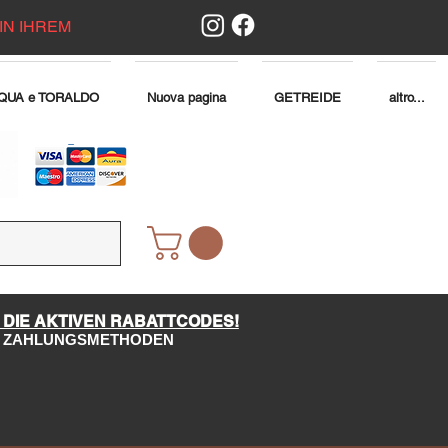
IN IHREM
QUA e TORALDO
Nuova pagina
GETREIDE
altro...
 DIE AKTIVEN RABATTCODES!
LE ZAHLUNGSMETHODEN