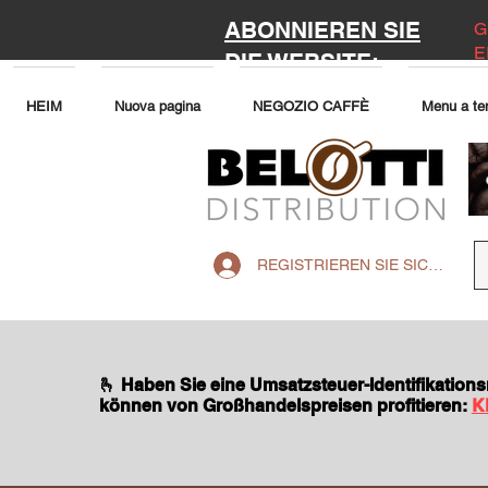
ABONNIEREN SIE
G
E
DIE WEBSITE:
HEIM
Nuova pagina
NEGOZIO CAFFÈ
Menu a te
REGISTRIEREN SIE SICH AUF 
🫰 Haben Sie eine Umsatzsteuer-Identifikatio
können von Großhandelspreisen profitieren:
K