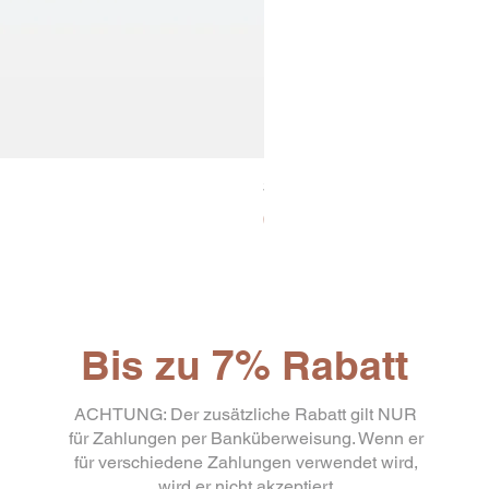
30x8 Caps. Alluminio Lavazz
Preis
65,19 €
Bis zu 7% Rabatt
ACHTUNG: Der zusätzliche Rabatt gilt NUR
für Zahlungen per Banküberweisung. Wenn er
für verschiedene Zahlungen verwendet wird,
wird er nicht akzeptiert