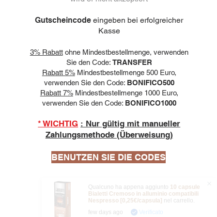
Gutscheincode
eingeben bei erfolgreicher
Kasse
3% Rabatt
ohne Mindestbestellmenge, verwenden
Sie den Code:
TRANSFER
Rabatt 5%
Mindestbestellmenge 500 Euro,
verwenden Sie den Code:
BONIFICO500
Rabatt 7%
Mindestbestellmenge 1000 Euro,
verwenden Sie den Code:
BONIFICO1000
* WICHTIG
: Nur gültig mit manueller
Zahlungsmethode (Überweisung)
BENUTZEN SIE DIE CODES
Qualcuno ha appena aggiunto
10 capsule
Bialetti Cremoso in alluminio compatibili
Nespresso [0,25€/capsula]
nel carrello.
few days ago
Verificato