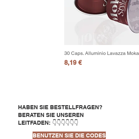
30 Caps. Alluminio Lavazza Moka 
Preis
8,19 €
HABEN SIE BESTELLFRAGEN?
BERATEN SIE UNSEREN
LEITFADEN: 👇👇👇👇👇👇
BENUTZEN SIE DIE CODES