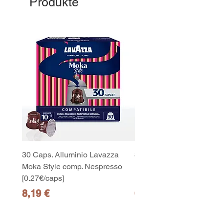
Produkte
30 Caps. Alluminio Lavazza
30x8 Caps. Alluminio L
Moka Style comp. Nespresso
Moka Style comp. Nesp
[0.27€/caps]
[0.27€/caps]
Preis
Preis
8,19 €
65,19 €