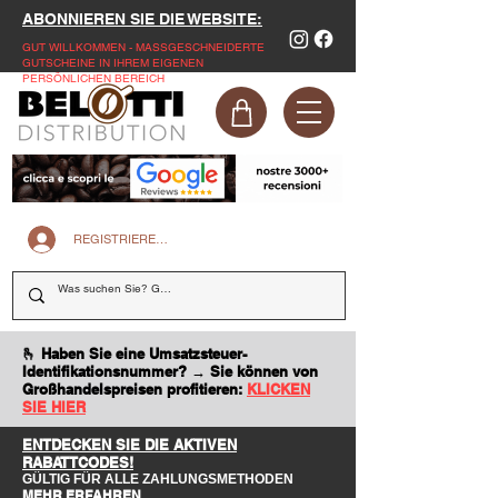
ABONNIEREN SIE DIE WEBSITE:
GUT WILLKOMMEN - MASSGESCHNEIDERTE
GUTSCHEINE IN IHREM EIGENEN
PERSÖNLICHEN BEREICH
REGISTRIEREN SIE SICH AUF DER WEBSITE
🫰 Haben Sie eine Umsatzsteuer-
Identifikationsnummer? → Sie können von
Großhandelspreisen profitieren:
KLICKEN
SIE HIER
ENTDECKEN SIE DIE AKTIVEN
RABATTCODES!
GÜLTIG FÜR ALLE ZAHLUNGSMETHODEN
MEHR ERFAHREN