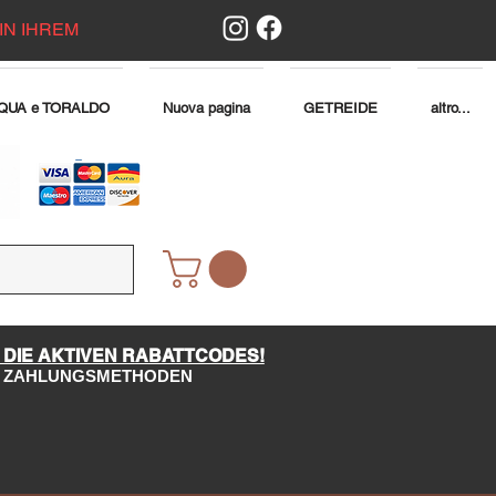
IN IHREM
QUA e TORALDO
Nuova pagina
GETREIDE
altro...
 DIE AKTIVEN RABATTCODES!
LE ZAHLUNGSMETHODEN