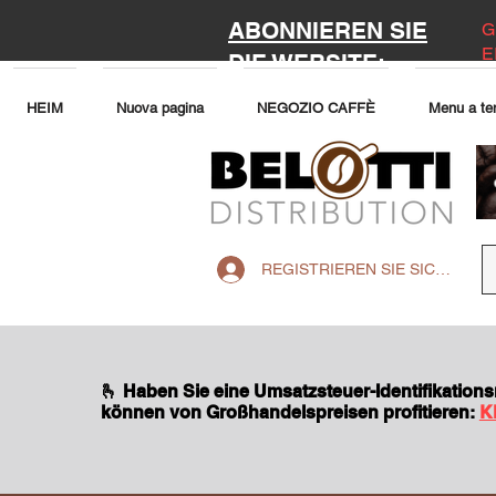
ABONNIEREN SIE
G
E
DIE WEBSITE:
HEIM
Nuova pagina
NEGOZIO CAFFÈ
Menu a te
REGISTRIEREN SIE SICH AUF 
🫰 Haben Sie eine Umsatzsteuer-Identifikatio
können von Großhandelspreisen profitieren:
K