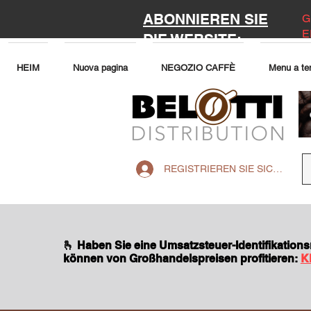
ABONNIEREN SIE
G
E
DIE WEBSITE:
HEIM
Nuova pagina
NEGOZIO CAFFÈ
Menu a te
REGISTRIEREN SIE SICH AUF 
🫰 Haben Sie eine Umsatzsteuer-Identifikatio
können von Großhandelspreisen profitieren:
K