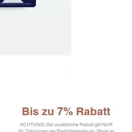
30x8 Caps. Alluminio Lavazz
Preis
65,19 €
Bis zu 7% Rabatt
ACHTUNG: Der zusätzliche Rabatt gilt NUR
für Zahlungen per Banküberweisung. Wenn er