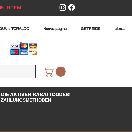
IN IHREM
QUA e TORALDO
Nuova pagina
GETREIDE
altro...
 DIE AKTIVEN RABATTCODES!
LE ZAHLUNGSMETHODEN