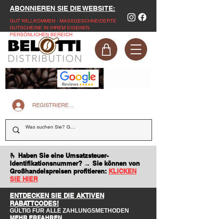
ABONNIEREN SIE DIE WEBSITE:
GUT WILLKOMMEN - MASSGESCHNEIDERTE
GUTSCHEINE IN IHREM EIGENEN
PERSÖNLICHEN BEREICH
REGISTRIEREN SIE SICH AUF DER WEBSITE
🫰 Haben Sie eine Umsatzsteuer-
Identifikationsnummer? → Sie können von
Großhandelspreisen profitieren:
KLICKEN
SIE HIER
ENTDECKEN SIE DIE AKTIVEN
RABATTCODES!
GÜLTIG FÜR ALLE ZAHLUNGSMETHODEN
MEHR ERFAHREN