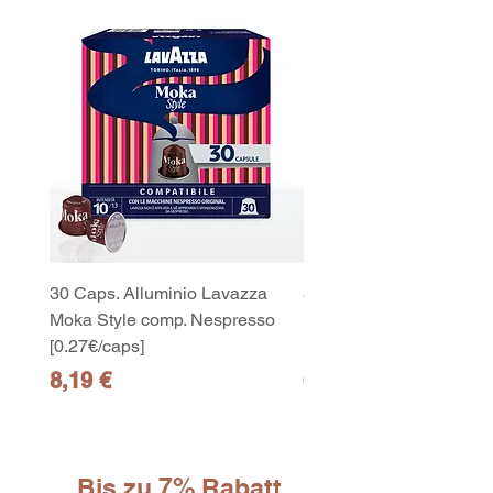
30 Caps. Alluminio Lavazza
30x8 Caps. Alluminio L
Moka Style comp. Nespresso
Moka Style comp. Nesp
[0.27€/caps]
[0.27€/caps]
Preis
Preis
8,19 €
65,19 €
Bis zu 7% Rabatt