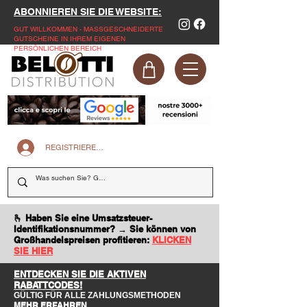
ABONNIEREN SIE DIE WEBSITE:
GUT WILLKOMMEN - MASSGESCHNEIDERTE
GUTSCHEINE IN IHREM EIGENEN
PERSÖNLICHEN BEREICH
REGISTRIEREN SIE SICH AUF DER WEBSITE
🫰 Haben Sie eine Umsatzsteuer-
Identifikationsnummer? → Sie können von
Großhandelspreisen profitieren:
KLICKEN
SIE HIER
ENTDECKEN SIE DIE AKTIVEN
RABATTCODES!
GÜLTIG FÜR ALLE ZAHLUNGSMETHODEN
MEHR ERFAHREN