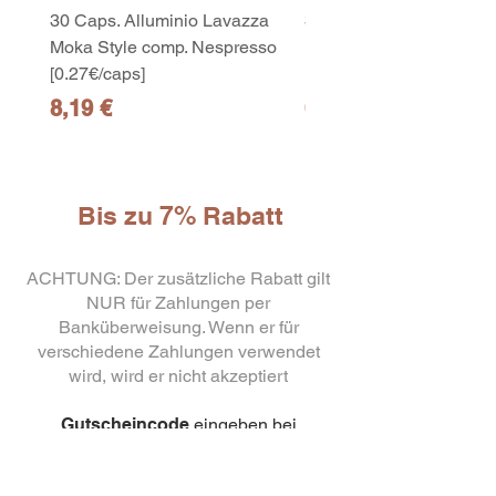
30 Caps. Alluminio Lavazza
30x8 Caps. Alluminio L
Moka Style comp. Nespresso
Moka Style comp. Nesp
[0.27€/caps]
[0.27€/caps]
Preis
Preis
8,19 €
65,19 €
Bis zu 7% Rabatt
ACHTUNG: Der zusätzliche Rabatt gilt
NUR für Zahlungen per
Banküberweisung. Wenn er für
OXIGENT 2 –
Detergente e igienizzante
verschiedene Zahlungen verwendet
all’ossigeno attivo
wird, wird er nicht akzeptiert
few days ago
Verificato
Gutscheincode
eingeben bei
erfolgreicher Kasse