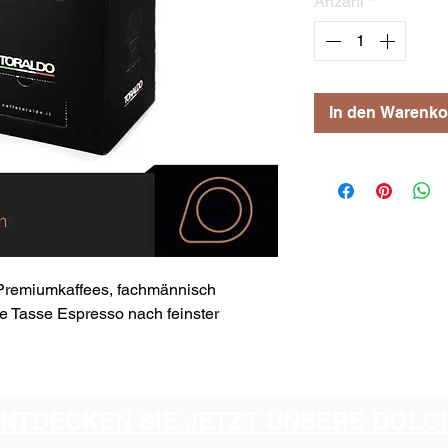
Anzahl
*
In den Warenko
Premiumkaffees, fachmännisch
e Tasse Espresso nach feinster
ENTDECKEN SIE JETZT UNSERE DOL