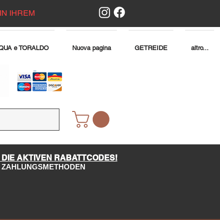
IN IHREM
QUA e TORALDO
Nuova pagina
GETREIDE
altro...
 DIE AKTIVEN RABATTCODES!
LE ZAHLUNGSMETHODEN