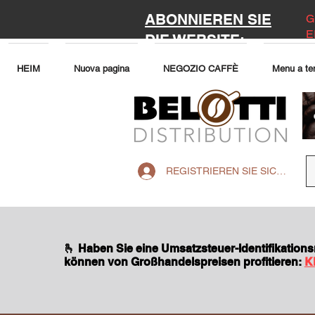
ABONNIEREN SIE
G
E
DIE WEBSITE:
HEIM
Nuova pagina
NEGOZIO CAFFÈ
Menu a te
REGISTRIEREN SIE SICH AUF 
🫰 Haben Sie eine Umsatzsteuer-Identifikatio
können von Großhandelspreisen profitieren:
K