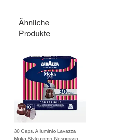
Ähnliche
Produkte
30 Caps. Alluminio Lavazza
30x8 Caps. Alluminio L
Moka Style comp. Nespresso
Moka Style comp. Nesp