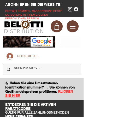
ABONNIEREN SIE DIE WEBSITE:
GUT WILLKOMMEN - MASSGESCHNEIDERTE
GUTSCHEINE IN IHREM EIGENEN
PERSÖNLICHEN BEREICH
REGISTRIEREN SIE SICH AUF DER WEBSITE
🫰 Haben Sie eine Umsatzsteuer-
Identifikationsnummer? → Sie können von
Großhandelspreisen profitieren:
KLICKEN
SIE HIER
ENTDECKEN SIE DIE AKTIVEN
RABATTCODES!
GÜLTIG FÜR ALLE ZAHLUNGSMETHODEN
MEHR ERFAHREN