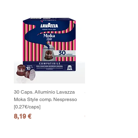
30 Caps. Alluminio Lavazza
30x8 Caps. Alluminio L
Moka Style comp. Nespresso
Moka Style comp. Nesp
[0.27€/caps]
[0.27€/caps]
Preis
Preis
8,19 €
65,19 €