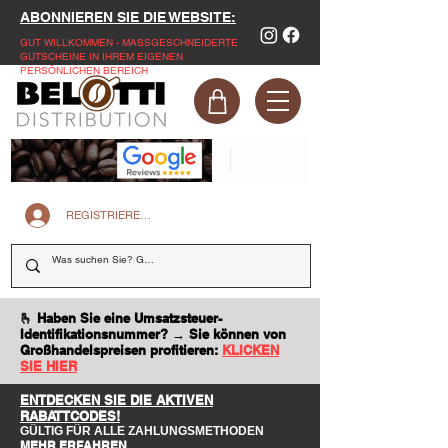
ABONNIEREN SIE DIE WEBSITE:
GUT WILLKOMMEN - MASSGESCHNEIDERTE
GUTSCHEINE IN IHREM EIGENEN
PERSÖNLICHEN BEREICH
REGISTRIEREN SIE SICH AUF DER WEBSITE
🫰 Haben Sie eine Umsatzsteuer-
Identifikationsnummer? → Sie können von
Großhandelspreisen profitieren:
KLICKEN
SIE HIER
ENTDECKEN SIE DIE AKTIVEN
RABATTCODES!
GÜLTIG FÜR ALLE ZAHLUNGSMETHODEN
MEHR ERFAHREN