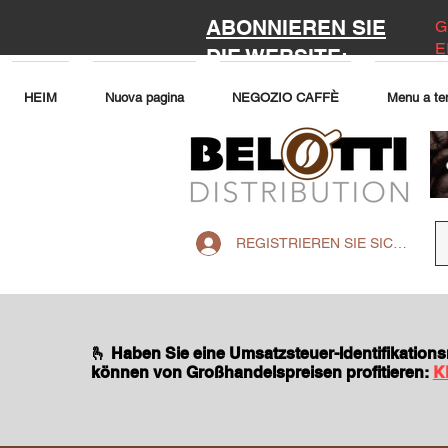
ABONNIEREN SIE
G
E
DIE WEBSITE:
HEIM
Nuova pagina
NEGOZIO CAFFÈ
Menu a te
REGISTRIEREN SIE SICH AUF 
🫰 Haben Sie eine Umsatzsteuer-Identifikatio
können von Großhandelspreisen profitieren:
K