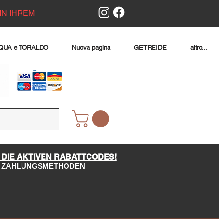
IN IHREM
QUA e TORALDO
Nuova pagina
GETREIDE
altro...
 DIE AKTIVEN RABATTCODES!
LE ZAHLUNGSMETHODEN