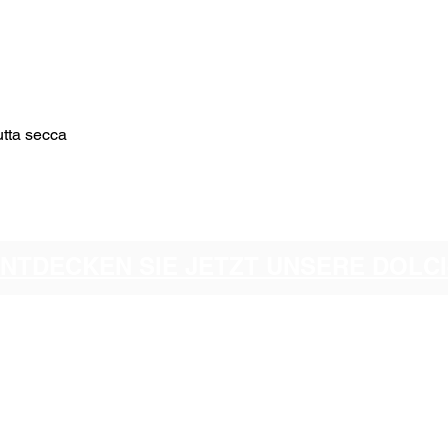
rutta secca
ENTDECKEN SIE JETZT UNSERE DOL