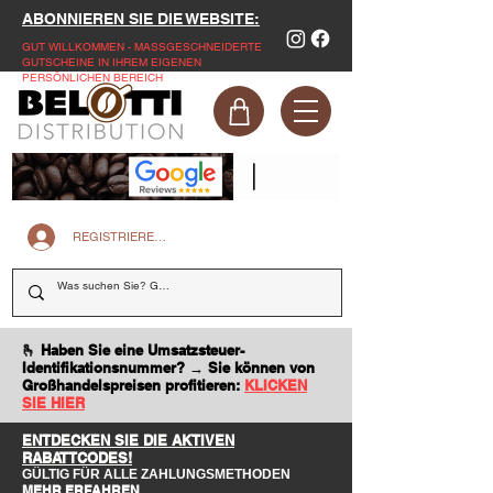
ABONNIEREN SIE DIE WEBSITE:
GUT WILLKOMMEN - MASSGESCHNEIDERTE
GUTSCHEINE IN IHREM EIGENEN
PERSÖNLICHEN BEREICH
REGISTRIEREN SIE SICH AUF DER WEBSITE
🫰 Haben Sie eine Umsatzsteuer-
Identifikationsnummer? → Sie können von
Großhandelspreisen profitieren:
KLICKEN
SIE HIER
ENTDECKEN SIE DIE AKTIVEN
RABATTCODES!
GÜLTIG FÜR ALLE ZAHLUNGSMETHODEN
MEHR ERFAHREN