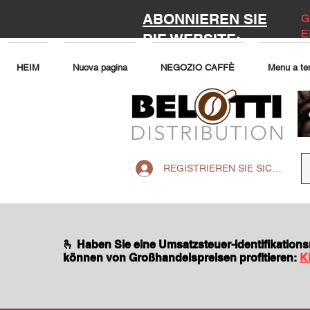
ABONNIEREN SIE
G
E
DIE WEBSITE:
HEIM
Nuova pagina
NEGOZIO CAFFÈ
Menu a te
REGISTRIEREN SIE SICH AUF 
🫰 Haben Sie eine Umsatzsteuer-Identifikatio
können von Großhandelspreisen profitieren:
K