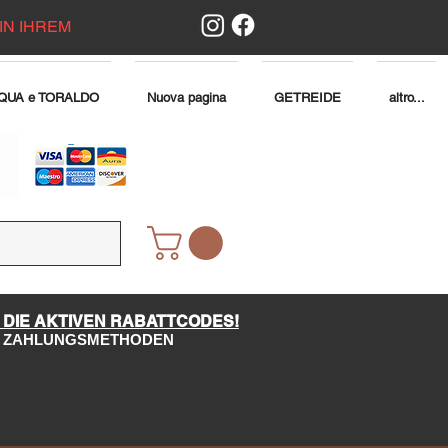
IN IHREM
QUA e TORALDO
Nuova pagina
GETREIDE
altro...
 DIE AKTIVEN RABATTCODES!
LE ZAHLUNGSMETHODEN