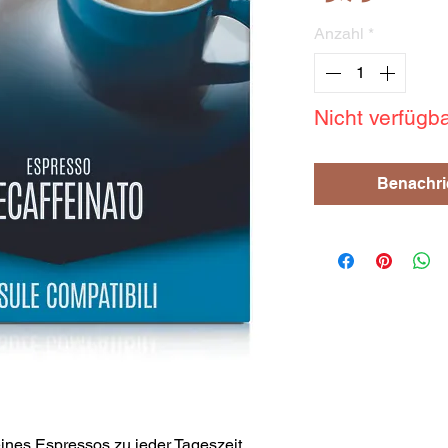
Anzahl
*
Nicht verfügb
Benachri
nes Espressos zu jeder Tageszeit.