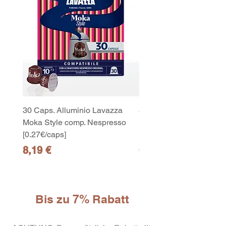
30 Caps. Alluminio Lavazza
30x8 Caps. Alluminio L
Moka Style comp. Nespresso
Moka Style comp. Nesp
[0.27€/caps]
[0.27€/caps]
Preis
Preis
8,19 €
65,19 €
Bis zu 7% Rabatt
10
capsule Bialetti Cremoso in