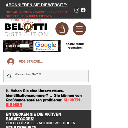
ABONNIEREN SIE DIE WEBSITE:
GUT WILLKOMMEN - MASSGESCHNEIDERTE
GUTSCHEINE IN IHREM EIGENEN
PERSÖNLICHEN BEREICH
REGISTRIEREN SIE SICH AUF DER WEBSITE
🫰 Haben Sie eine Umsatzsteuer-
Identifikationsnummer? → Sie können von
Großhandelspreisen profitieren:
KLICKEN
SIE HIER
ENTDECKEN SIE DIE AKTIVEN
RABATTCODES!
GÜLTIG FÜR ALLE ZAHLUNGSMETHODEN
MEHR ERFAHREN