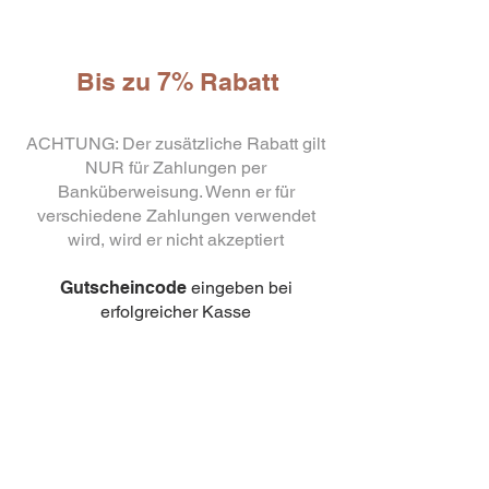
Bis zu 7% Rabatt
ACHTUNG: Der zusätzliche Rabatt gilt
NUR für Zahlungen per
Banküberweisung. Wenn er für
verschiedene Zahlungen verwendet
10
capsule Bialetti Cremoso in
wird, wird er nicht akzeptiert
alluminio compatibili Nespresso
[0,25€/capsula]
few days ago
Verificato
Gutscheincode
eingeben bei
erfolgreicher Kasse
3% Rabatt
ohne Mindestbestellmenge,
verwenden Sie den Code:
TRANSFER
Rabatt 5%
Mindestbestellmenge 500 Euro,
verwenden Sie den Code:
BONIFICO500
Rabatt 7%
Mindestbestellmenge 1000
Euro, verwenden Sie den Code: