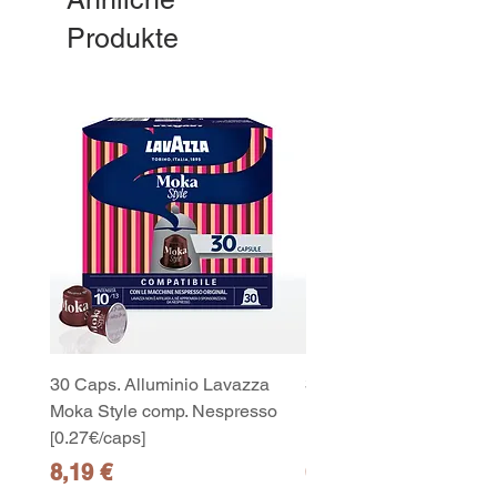
Produkte
30 Caps. Alluminio Lavazza
30x8 Caps. Alluminio L
Moka Style comp. Nespresso
Moka Style comp. Nesp
[0.27€/caps]
[0.27€/caps]
Preis
Preis
8,19 €
65,19 €