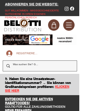
ABONNIEREN SIE DIE WEBSITE:
GUT WILLKOMMEN - MASSGESCHNEIDERTE
GUTSCHEINE IN IHREM EIGENEN
PERSÖNLICHEN BEREICH
REGISTRIEREN SIE SICH AUF DER WEBSITE
🫰 Haben Sie eine Umsatzsteuer-
Identifikationsnummer? → Sie können von
Großhandelspreisen profitieren:
KLICKEN
SIE HIER
ENTDECKEN SIE DIE AKTIVEN
RABATTCODES!
GÜLTIG FÜR ALLE ZAHLUNGSMETHODEN
MEHR ERFAHREN