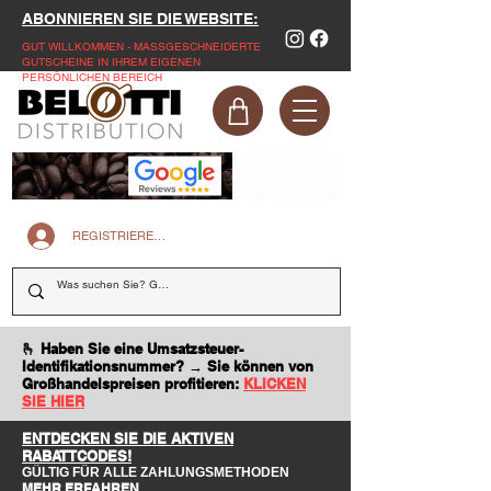
ABONNIEREN SIE DIE WEBSITE:
GUT WILLKOMMEN - MASSGESCHNEIDERTE
GUTSCHEINE IN IHREM EIGENEN
PERSÖNLICHEN BEREICH
REGISTRIEREN SIE SICH AUF DER WEBSITE
🫰 Haben Sie eine Umsatzsteuer-
Identifikationsnummer? → Sie können von
Großhandelspreisen profitieren:
KLICKEN
SIE HIER
ENTDECKEN SIE DIE AKTIVEN
RABATTCODES!
GÜLTIG FÜR ALLE ZAHLUNGSMETHODEN
MEHR ERFAHREN