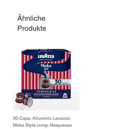
Ähnliche
Produkte
30 Caps. Alluminio Lavazza
30x8 Caps. Alluminio L
Moka Style comp. Nespresso
Moka Style comp. Nesp
10