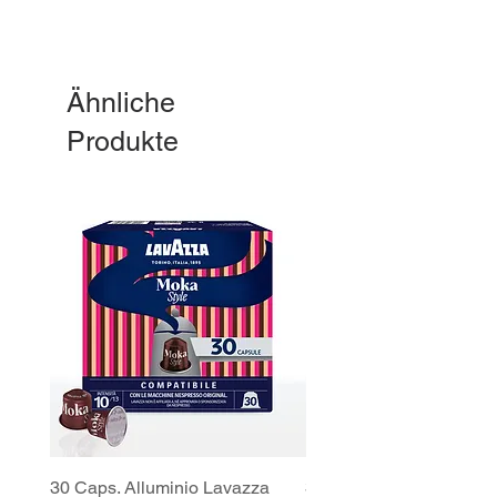
Ähnliche
Produkte
30 Caps. Alluminio Lavazza
30x8 Caps. Alluminio L