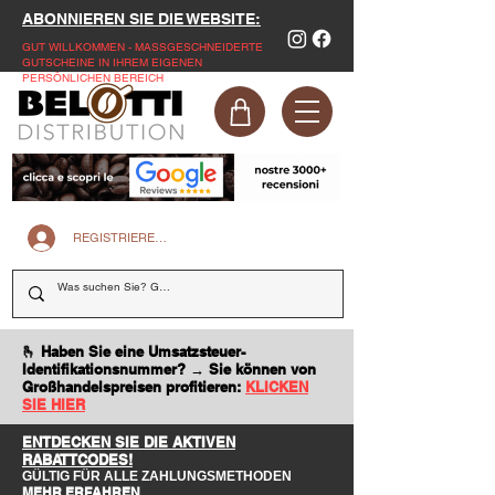
ABONNIEREN SIE DIE WEBSITE:
GUT WILLKOMMEN - MASSGESCHNEIDERTE
GUTSCHEINE IN IHREM EIGENEN
PERSÖNLICHEN BEREICH
REGISTRIEREN SIE SICH AUF DER WEBSITE
🫰 Haben Sie eine Umsatzsteuer-
Identifikationsnummer? → Sie können von
Großhandelspreisen profitieren:
KLICKEN
SIE HIER
ENTDECKEN SIE DIE AKTIVEN
RABATTCODES!
GÜLTIG FÜR ALLE ZAHLUNGSMETHODEN
MEHR ERFAHREN