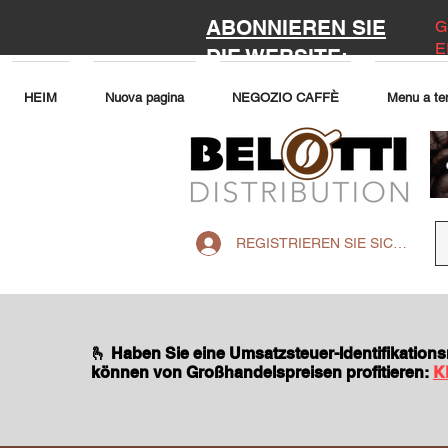
ABONNIEREN SIE
G
E
DIE WEBSITE:
HEIM
Nuova pagina
NEGOZIO CAFFÈ
Menu a te
REGISTRIEREN SIE SICH AUF 
🫰 Haben Sie eine Umsatzsteuer-Identifikatio
können von Großhandelspreisen profitieren:
K