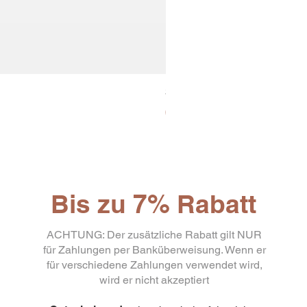
30x8 Caps. Alluminio Lavazz
Preis
65,19 €
Bis zu 7% Rabatt
ACHTUNG: Der zusätzliche Rabatt gilt NUR
für Zahlungen per Banküberweisung. Wenn er
für verschiedene Zahlungen verwendet wird,
wird er nicht akzeptiert