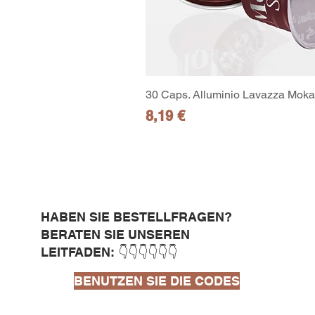
30 Caps. Alluminio Lavazza Moka 
Preis
8,19 €
HABEN SIE BESTELLFRAGEN?
BERATEN SIE UNSEREN
LEITFADEN: 👇👇👇👇👇👇
BENUTZEN SIE DIE CODES