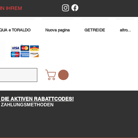
IN IHREM
QUA e TORALDO
Nuova pagina
GETREIDE
altro...
 DIE AKTIVEN RABATTCODES!
LE ZAHLUNGSMETHODEN