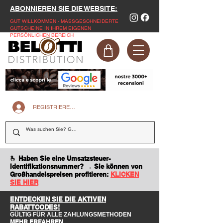
ABONNIEREN SIE DIE WEBSITE:
GUT WILLKOMMEN - MASSGESCHNEIDERTE
GUTSCHEINE IN IHREM EIGENEN
PERSÖNLICHEN BEREICH
REGISTRIEREN SIE SICH AUF DER WEBSITE
🫰 Haben Sie eine Umsatzsteuer-
Identifikationsnummer? → Sie können von
Großhandelspreisen profitieren:
KLICKEN
SIE HIER
ENTDECKEN SIE DIE AKTIVEN
RABATTCODES!
GÜLTIG FÜR ALLE ZAHLUNGSMETHODEN
MEHR ERFAHREN