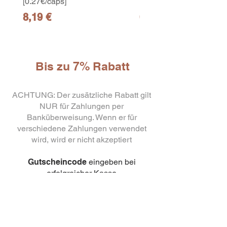
[0.27€/caps]
[0.27€/caps]
Preis
Preis
8,19 €
65,19 €
Bis zu 7% Rabatt
ACHTUNG: Der zusätzliche Rabatt gilt
NUR für Zahlungen per
Banküberweisung. Wenn er für
10
verschiedene Zahlungen verwendet
capsule Bialetti Cremoso in
alluminio compatibili Nespresso
wird, wird er nicht akzeptiert
[0,25€/capsula]
few days ago
Verificato
Gutscheincode
eingeben bei
erfolgreicher Kasse
3% Rabatt
ohne Mindestbestellmenge,
verwenden Sie den Code:
TRANSFER
Rabatt 5%
Mindestbestellmenge 500 Euro,