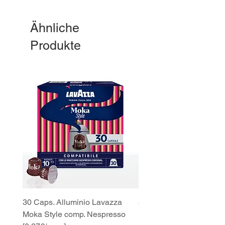
Ähnliche
Produkte
30 Caps. Alluminio Lavazza
30x8 Caps. Alluminio L
Moka Style comp. Nespresso
Moka Style comp. Nesp