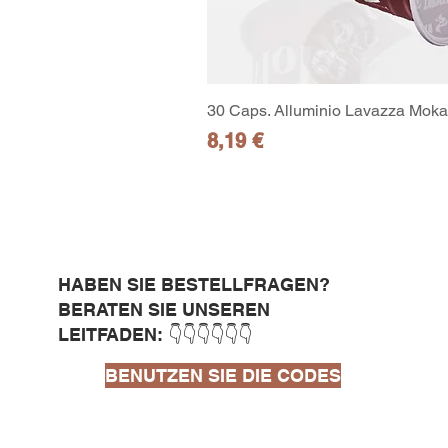
30 Caps. Alluminio Lavazza Moka 
Preis
8,19 €
HABEN SIE BESTELLFRAGEN?
BERATEN SIE UNSEREN
LEITFADEN: 👇👇👇👇👇👇
BENUTZEN SIE DIE CODES