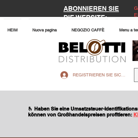
ABONNIEREN SIE
G
E
DIE WEBSITE:
HEIM
Nuova pagina
NEGOZIO CAFFÈ
Menu a te
REGISTRIEREN SIE SICH AUF 
🫰 Haben Sie eine Umsatzsteuer-Identifikatio
können von Großhandelspreisen profitieren:
K