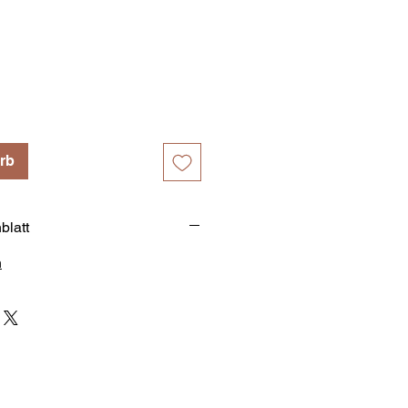
s
rb
blatt
n