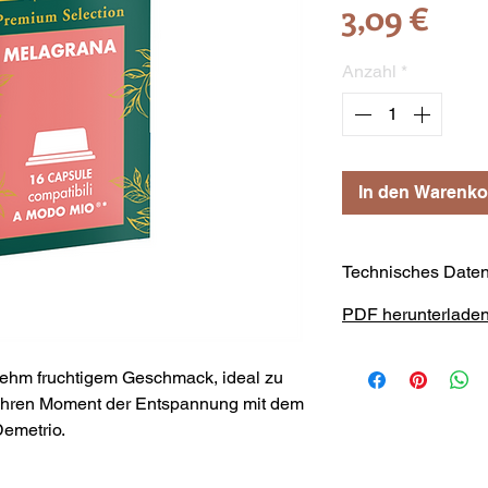
Prei
3,09 €
Anzahl
*
In den Warenko
Technisches Daten
PDF herunterlade
nehm fruchtigem Geschmack, ideal zu
 Ihren Moment der Entspannung mit dem
emetrio.