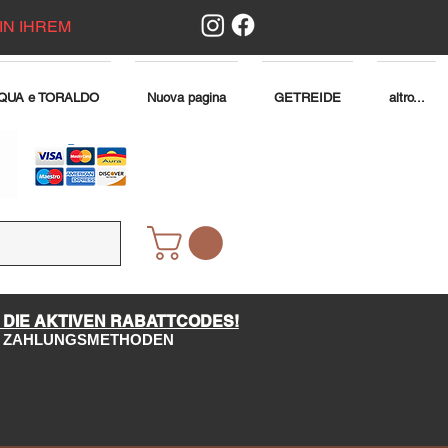
IN IHREM
QUA e TORALDO
Nuova pagina
GETREIDE
altro...
 DIE AKTIVEN RABATTCODES!
LE ZAHLUNGSMETHODEN