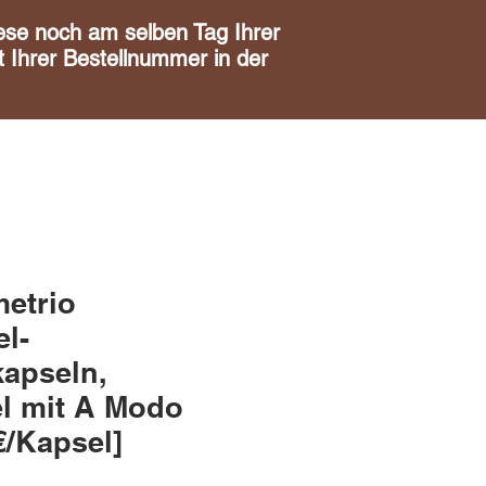
noch am selben Tag Ihrer
 Ihrer Bestellnummer in der
etrio
el-
kapseln,
l mit A Modo
€/Kapsel]