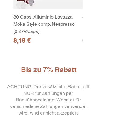
30 Caps. Alluminio Lavazza
30x8 Caps. Alluminio L
Moka Style comp. Nespresso
Moka Style comp. Nesp
[0.27€/caps]
[0.27€/caps]
Preis
Preis
8,19 €
65,19 €
Bis zu 7% Rabatt
ACHTUNG: Der zusätzliche Rabatt gilt
NUR für Zahlungen per
10
capsule Bialetti Cremoso in
Banküberweisung. Wenn er für
alluminio compatibili Nespresso
verschiedene Zahlungen verwendet
[0,25€/capsula]
few days ago
Verificato
wird, wird er nicht akzeptiert
Gutscheincode
eingeben bei
erfolgreicher Kasse