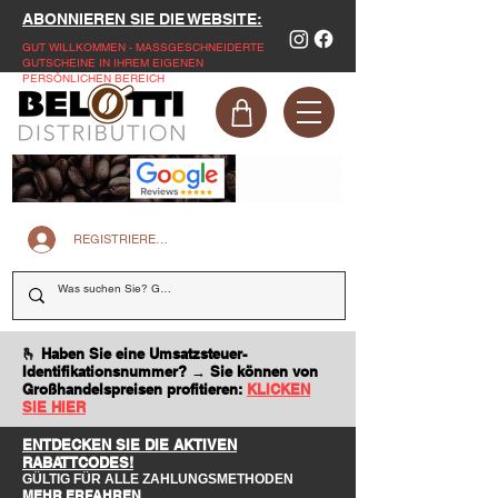
ABONNIEREN SIE DIE WEBSITE:
GUT WILLKOMMEN - MASSGESCHNEIDERTE
GUTSCHEINE IN IHREM EIGENEN
PERSÖNLICHEN BEREICH
REGISTRIEREN SIE SICH AUF DER WEBSITE
🫰 Haben Sie eine Umsatzsteuer-
Identifikationsnummer? → Sie können von
Großhandelspreisen profitieren:
KLICKEN
SIE HIER
ENTDECKEN SIE DIE AKTIVEN
RABATTCODES!
GÜLTIG FÜR ALLE ZAHLUNGSMETHODEN
MEHR ERFAHREN